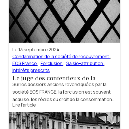
Le
13 septembre 2024
Condamnation de la société de recouvrement
,
EOS France
,
Forclusion
,
Saisie-attribution
,
Intérêts prescrits
Le juge des contentieux de la
Sur les dossiers anciens revendiquées par la
protection déclare forclose la société
société EOS FRANCE, la forclusion est souvent
EOS FRANCE
acquise, les règles du droit de la consommation
Lire l’article
n'ayant pas été respectées par le créancier
initial, notamment le délai de deux ans pour agir
en paiement