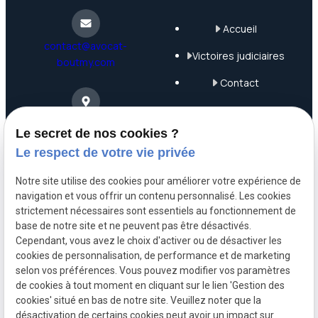
Accueil
contact@avocat-
Victoires judiciaires
boutmy.com
Contact
Plan du site
4 Rue Saint-Nicolas
Le secret de nos cookies ?
75012 Paris
Mentions légales
Le respect de votre vie privée
Politique de
Notre site utilise des cookies pour améliorer votre expérience de
confidentialité
navigation et vous offrir un contenu personnalisé. Les cookies
06 63 68 71 99
strictement nécessaires sont essentiels au fonctionnement de
Gestion des cookies
base de notre site et ne peuvent pas être désactivés.
Cependant, vous avez le choix d'activer ou de désactiver les
A propos
cookies de personnalisation, de performance et de marketing
selon vos préférences. Vous pouvez modifier vos paramètres
de cookies à tout moment en cliquant sur le lien 'Gestion des
cookies' situé en bas de notre site. Veuillez noter que la
Maître Boutmy, avocat engagée en droit commercial,
désactivation de certains cookies peut avoir un impact sur