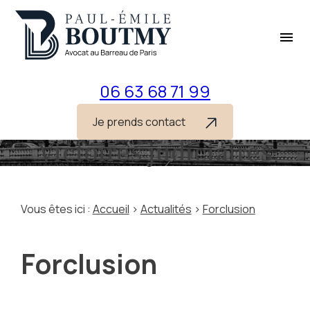
Panneau de gestion des cookies
menu
06 63 68 71 99
Je prends contact
Victoires judiciaires
Vous êtes ici :
Accueil
>
Actualités
>
Forclusion
Forclusion