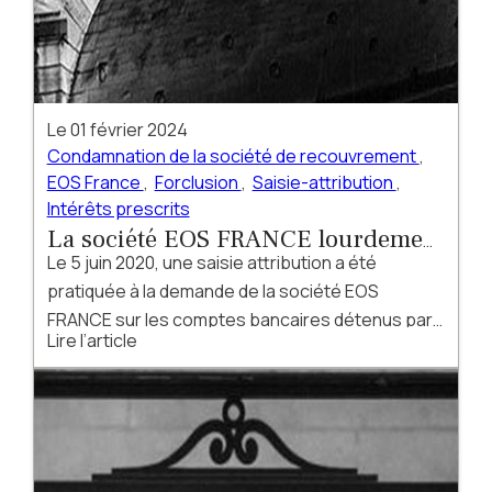
Le
01 février 2024
Condamnation de la société de recouvrement
,
EOS France
,
Forclusion
,
Saisie-attribution
,
Intérêts prescrits
La société EOS FRANCE lourdement
Le 5 juin 2020, une saisie attribution a été
condamnée pour une saisie abusive
pratiquée à la demande de la société EOS
FRANCE sur les comptes bancaires détenus par
Lire l’article
Monsieur X auprès de la société FINANCIERE DES
PAIEMENTS ...