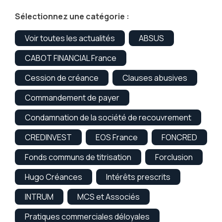
Sélectionnez une catégorie :
Voir toutes les actualités
ABSUS
CABOT FINANCIAL France
Cession de créance
Clauses abusives
Commandement de payer
Condamnation de la société de recouvrement
CREDINVEST
EOS France
FONCRED
Fonds communs de titrisation
Forclusion
Hugo Créances
Intérêts prescrits
INTRUM
MCS et Associés
Pratiques commerciales déloyales