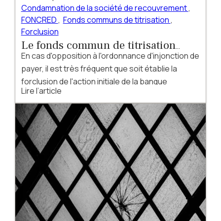
Condamnation de la société de recouvrement
,
FONCRED
,
Fonds communs de titrisation
,
Forclusion
Le fonds commun de titrisation
En cas d'opposition à l'ordonnance d'injonction de
FONCRED déclaré irrecevable car
payer, il est très fréquent que soit établie la
forclos
forclusion de l'action initiale de la banque
Lire l’article