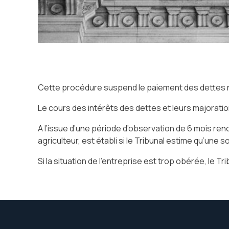
Cette procédure suspend le paiement des dettes né
Le cours des intérêts des dettes et leurs majorati
A l’issue d’une période d’observation de 6 mois reno
agriculteur, est établi si le Tribunal estime qu’une 
Si la situation de l’entreprise est trop obérée, le T