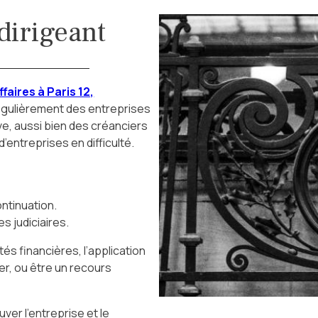
irigeant
faires à Paris 12,
régulièrement des entreprises
ve, aussi bien des créanciers
’entreprises en difficulté.
ntinuation.
s judiciaires.
és financières, l’application
r, ou être un recours
ver l’entreprise et le