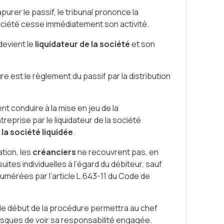
purer le passif, le tribunal prononce la
a société cesse immédiatement son activité.
devient le
liquidateur de la société
et son
re est le règlement du passif par la distribution
t conduire à la mise en jeu de la
treprise par le liquidateur de la société
 la société liquidée
.
ation, les
créanciers
ne recouvrent pas, en
suites individuelles à l’égard du débiteur, sauf
umérées par l’article L.643-11 du Code de
 le début de la procédure permettra au chef
 risques de voir sa responsabilité engagée.