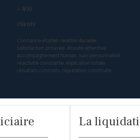
+ 400
clients
Confiance établie, relation durable,
satisfaction prouvée, écoute attentive,
accompagnement humain, suivi personnalisé,
réactivité constante, implication totale,
résultats concrets, réputation construite.
iciaire
La liquidat