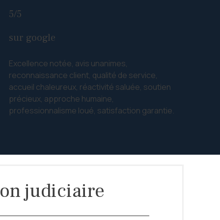
5/5
sur google
Excellence notée, avis unanimes,
reconnaissance client, qualité de service,
accueil chaleureux, réactivité saluée, soutien
précieux, approche humaine,
professionnalisme loué, satisfaction garantie.
ion judiciaire