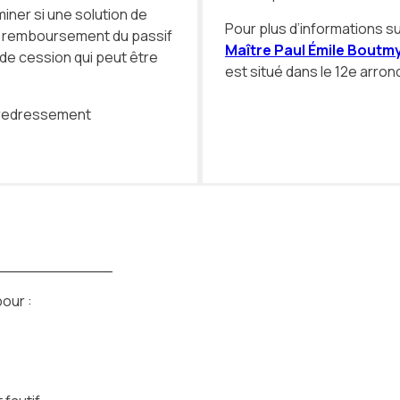
iner si une solution de
Pour plus d’informations s
u remboursement du passif
Maître Paul Émile Boutm
 de cession qui peut être
est situé dans le 12e arro
e redressement
our :