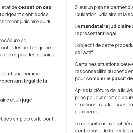
 état de
cessation des
Si aucun plan ne permet d’a
u dirigeant d’entreprise,
liquidation judiciaire et l
ssement judiciaire ou du
Le
mandataire judiciaire
représentant légal.
procédure de
L’objectif de cette procédu
toutes les dettes qui ne
de l’actif.
ture et pour les besoins
Certaines situations peuven
responsabilité du chef d’en
 le tribunal nomme
pour
combler le passif
de
résentant légal de la
Après la clôture de la liquid
principe, leur droit de pour
aire
et un
juge
situations frauduleuses én
commerce.
et des emplois qui lui sont
Le conseil d’un avocat dès
d’entreprise de limiter les