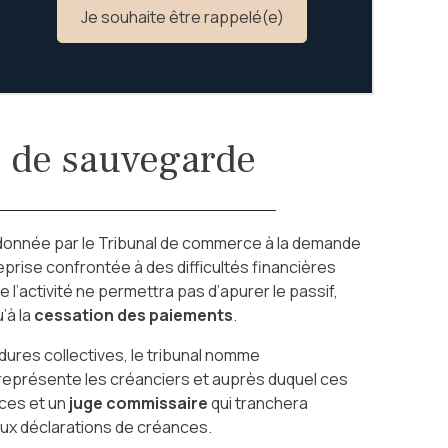
Je souhaite être rappelé(e)
 de sauvegarde
donnée par le Tribunal de commerce à la demande
reprise confrontée à des difficultés financières
e l’activité ne permettra pas d’apurer le passif,
u’à la
cessation des paiements
.
res collectives, le tribunal nomme
i représente les créanciers et auprès duquel ces
nces et un
juge commissaire
qui tranchera
 aux déclarations de créances.