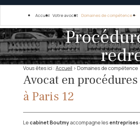
Panneau de gestion des cookies
Accueil
Votre avocat
Domaines de compétence
Procédure
redr
Vous êtes ici :
Accueil
>
Domaines de compétence
Avocat en procédures 
à Paris 12
Le
cabinet Boutmy
accompagne les
entreprises 