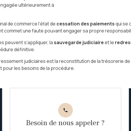
 engagée ultérieurement à
ibunal de commerce l’état de
cessation des paiements
qui se 
igeant commet une faute pouvant engager sa propre responsabil
es peuvent s’appliquer, la
sauvegarde judiciaire
et le
redres
cédure définitive.
sement judiciaires est la reconstitution de la trésorerie de l
t pour les besoins de la procédure.
phone
Besoin de nous appeler ?