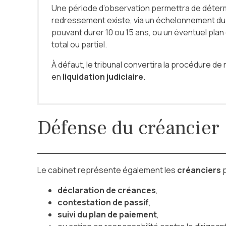
Une période d’observation permettra de déterm
redressement existe, via un échelonnement d
pouvant durer 10 ou 15 ans, ou un éventuel plan
total ou partiel.
À défaut, le tribunal convertira la procédure d
en
liquidation judiciaire
.
Défense du créancier
Le cabinet représente également les
créanciers
p
déclaration de créances
,
contestation de passif
,
suivi du plan de paiement
,