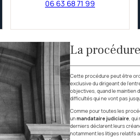
06 63 68 71 99
La procédure
Cette procédure peut être or
exclusive du dirigeant de l’ent
objectives, quand le maintien d
difficultés qui ne vont pas jusq
Comme pour toutes les procédu
un
mandataire judiciaire
, qu
derniers déclarent leurs créa
notamment les litiges relatifs