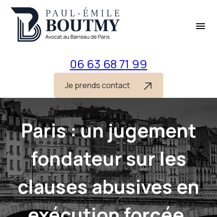
Panneau de gestion des cookies
menu
06 63 68 71 99
Je prends contact
Paris : un jugement
fondateur sur les
clauses abusives en
exécution forcée,