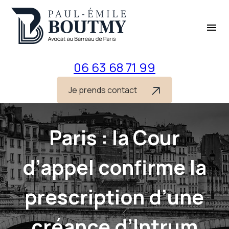
Panneau de gestion des cookies
menu
06 63 68 71 99
Je prends contact
Paris : la Cour
d’appel confirme la
prescription d’une
créance d’Intrum