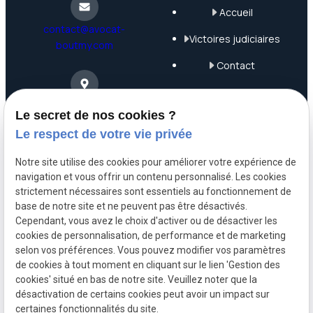
Accueil
contact@avocat-
Victoires judiciaires
boutmy.com
Contact
Plan du site
4 Rue Saint-Nicolas
Le secret de nos cookies ?
75012 Paris
Mentions légales
Le respect de votre vie privée
Politique de
Notre site utilise des cookies pour améliorer votre expérience de
confidentialité
navigation et vous offrir un contenu personnalisé. Les cookies
06 63 68 71 99
strictement nécessaires sont essentiels au fonctionnement de
Gestion des cookies
base de notre site et ne peuvent pas être désactivés.
Cependant, vous avez le choix d'activer ou de désactiver les
A propos
cookies de personnalisation, de performance et de marketing
selon vos préférences. Vous pouvez modifier vos paramètres
de cookies à tout moment en cliquant sur le lien 'Gestion des
cookies' situé en bas de notre site. Veuillez noter que la
Maître Boutmy, avocat engagée en droit commercial,
désactivation de certains cookies peut avoir un impact sur
bancaire, civil et de la consommation.
certaines fonctionnalités du site.