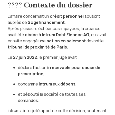
????
Contexte du dossier
L’affaire concernait un
crédit personnel
souscrit
auprès de
Sogefinancement
.
Après plusieurs échéances impayées, la créance
avait été
cédée à Intrum Debt Finance AG
, qui avait
ensuite engagé une
action en paiement
devant le
tribunal de proximité de Paris
.
Le
27 juin 2022
, le premier juge avait :
déclaré l’action
irrecevable pour cause de
prescription
,
condamné
Intrum
aux
dépens
,
et débouté la société de toutes ses
demandes.
Intrum a interjeté appel de cette décision, soutenant