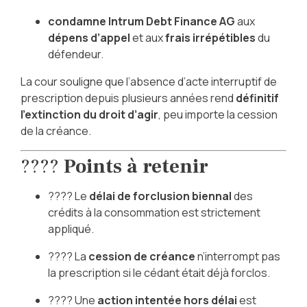
condamne Intrum Debt Finance AG
aux
dépens d’appel
et aux
frais irrépétibles
du
défendeur.
La cour souligne que l’absence d’acte interruptif de
prescription depuis plusieurs années rend
définitif
l’extinction du droit d’agir
, peu importe la cession
de la créance.
????
Points à retenir
???? Le
délai de forclusion biennal
des
crédits à la consommation est strictement
appliqué.
???? La
cession de créance
n’interrompt pas
la prescription si le cédant était déjà forclos.
???? Une
action intentée hors délai
est