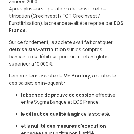
années 2000.
Après plusieurs opérations de cession et de
titrisation (Credinvest I / FCT Credinvest /
Eurotitrisation), la créance avait été reprise par
EOS
France
.
Sur ce fondement, la société avait fait pratiquer
deux saisies-attribution
sur les comptes
bancaires du débiteur, pour un montant global
supérieur à 10 000 €.
L’emprunteur, assisté de
Me Boutmy
, a contesté
ces saisies en invoquant :
l’
absence de preuve de cession
effective
entre Sygma Banque et EOS France,
le
défaut de qualité à agir
de la société,
et la
nullité des mesures d’exécution
engagées sur un titre non justifié.