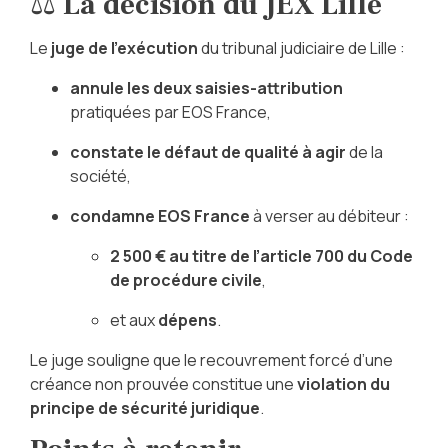
⚖️
La décision du JEX Lille
Le
juge de l’exécution
du tribunal judiciaire de Lille :
annule les deux saisies-attribution
pratiquées par EOS France,
constate le défaut de qualité à agir
de la
société,
condamne EOS France
à verser au débiteur :
2 500 € au titre de l’article 700 du Code
de procédure civile
,
et aux
dépens
.
Le juge souligne que le recouvrement forcé d’une
créance non prouvée constitue une
violation du
principe de sécurité juridique
.