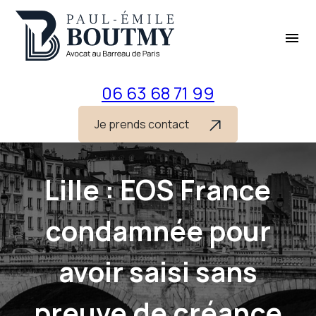
Panneau de gestion des cookies
menu
06 63 68 71 99
Je prends contact
Lille : EOS France
condamnée pour
avoir saisi sans
preuve de créance