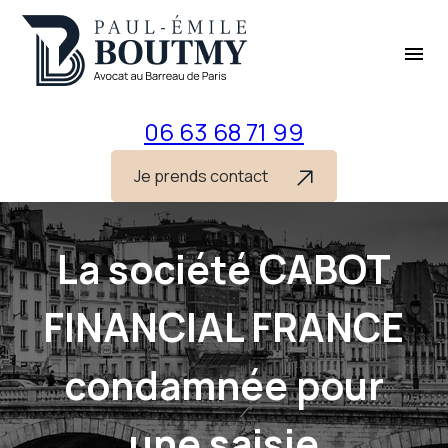
Panneau de gestion des cookies
menu
06 63 68 71 99
Je prends contact
La société CABOT
FINANCIAL FRANCE
condamnée pour
une saisie