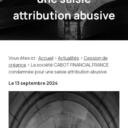
attribution abusive
Vous êtes ici :
Accueil
>
Actualités
>
Cession de
créance
> La société CABOT FINANCIAL FRANCE
condamnée pour une saisie attribution abusive
Le
13 septembre 2024