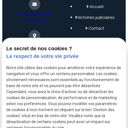
Accueil
contact@avocat-
Victoires judiciaires
boutmy.com
Contact
Plan du site
4 Rue Saint-Nicolas
Le secret de nos cookies ?
75012 Paris
Mentions légales
Le respect de votre vie privée
Politique de
Notre site utilise des cookies pour améliorer votre expérience de
confidentialité
navigation et vous offrir un contenu personnalisé. Les cookies
06 63 68 71 99
strictement nécessaires sont essentiels au fonctionnement de
Gestion des cookies
base de notre site et ne peuvent pas être désactivés.
Cependant, vous avez le choix d'activer ou de désactiver les
A propos
cookies de personnalisation, de performance et de marketing
selon vos préférences. Vous pouvez modifier vos paramètres
de cookies à tout moment en cliquant sur le lien 'Gestion des
cookies' situé en bas de notre site. Veuillez noter que la
Maître Boutmy, avocat engagée en droit commercial,
désactivation de certains cookies peut avoir un impact sur
bancaire, civil et de la consommation.
certaines fonctionnalités du site.