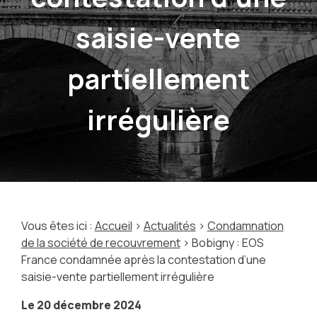
saisie-vente
partiellement
irrégulière
Vous êtes ici :
Accueil
>
Actualités
>
Condamnation
de la société de recouvrement
> Bobigny : EOS
France condamnée après la contestation d’une
saisie-vente partiellement irrégulière
Le
20 décembre 2024