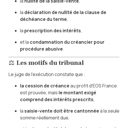
la
nullité de la saisie-vente
,
la
déclaration de nullité de la clause de
déchéance du terme
,
la
prescription des intérêts
,
et la
condamnation du créancier pour
procédure abusive
.
⚖️
Les motifs du tribunal
Le juge de l’exécution constate que :
la cession de créance
au profit d’EOS France
est prouvée, mais
le montant exigé
comprend des intérêts prescrits
,
la
saisie-vente doit être cantonnée
à la seule
somme réellement due,