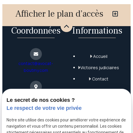
Afficher le plan d’accès
Coordonnées
Informations
Accueil
contact@avocat-
Victoires judiciaires
boutmy.com
Contact
Plan du site
4 Rue Saint-Nicolas
Le secret de nos cookies ?
75012 Paris
Mentions légales
Le respect de votre vie privée
Politique de
Notre site utilise des cookies pour améliorer votre expérience de
confidentialité
navigation et vous offrir un contenu personnalisé. Les cookies
06 63 68 71 99
strictement nécessaires sont essentiels au fonctionnement de