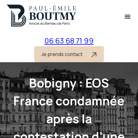
Panneau de gestion des cookies
menu
06 63 68 71 99
Je prends contact
Bobigny : EOS
France condamnée
après la
contestation d’une