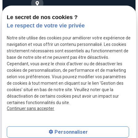
Plan du site
4 Rue Saint-Nicolas
Le secret de nos cookies ?
75012 Paris
Mentions légales
Le respect de votre vie privée
Politique de
Notre site utilise des cookies pour améliorer votre expérience de
confidentialité
navigation et vous offrir un contenu personnalisé. Les cookies
06 63 68 71 99
strictement nécessaires sont essentiels au fonctionnement de
Gestion des cookies
base de notre site et ne peuvent pas être désactivés.
Cependant, vous avez le choix d'activer ou de désactiver les
A propos
cookies de personnalisation, de performance et de marketing
selon vos préférences. Vous pouvez modifier vos paramètres
de cookies à tout moment en cliquant sur le lien 'Gestion des
cookies' situé en bas de notre site. Veuillez noter que la
Maître Boutmy, avocat engagée en droit commercial,
désactivation de certains cookies peut avoir un impact sur
bancaire, civil et de la consommation.
certaines fonctionnalités du site.
Continuer sans accepter
Personnaliser