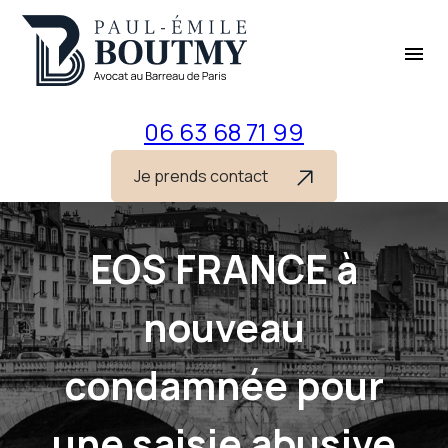
Panneau de gestion des cookies
menu
06 63 68 71 99
Je prends contact
EOS FRANCE à
nouveau
condamnée pour
une saisie abusive