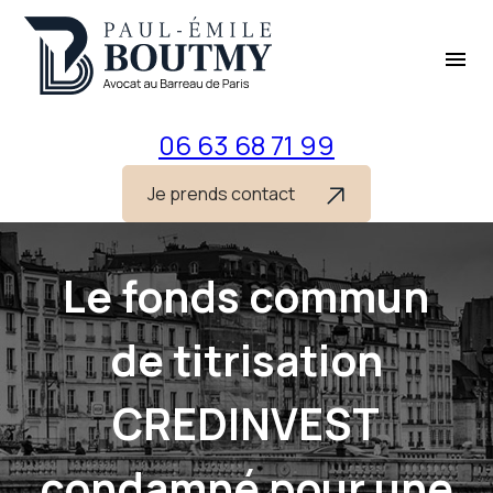
Panneau de gestion des cookies
menu
06 63 68 71 99
Je prends contact
Le fonds commun
de titrisation
CREDINVEST
condamné pour une